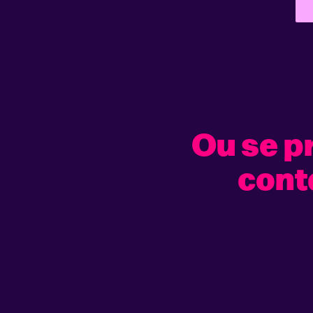
Ou se p
cont