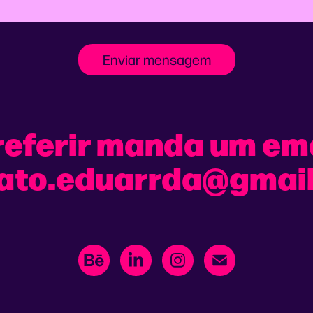
Enviar mensagem
referir manda um ema
ato.eduarrda@gmai