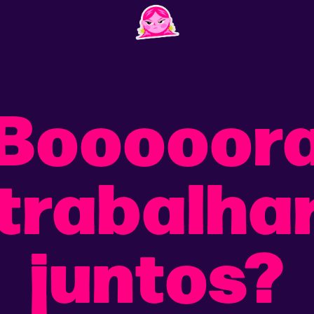
Booooor
trabalha
juntos?