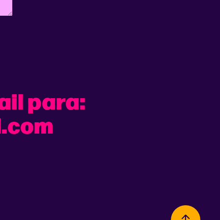
il para:
l.com